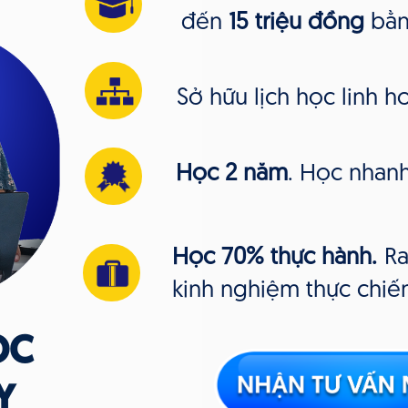
đến
15 triệu đồng
bằn
Sở hữu lịch học linh h
Học 2 năm
. Học nhanh
Học 70% thực hành.
Ra
kinh nghiệm thực chiế
ỌC
Y