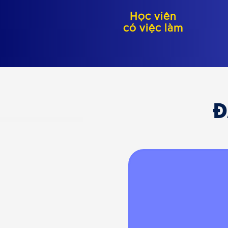
Học viên
có việc làm
Đ