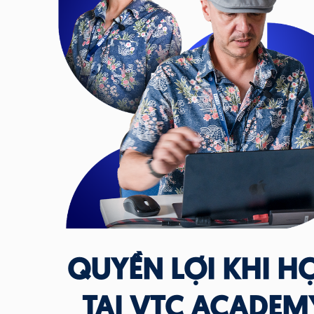
QUYỀN LỢI KHI H
TẠI VTC ACADEM