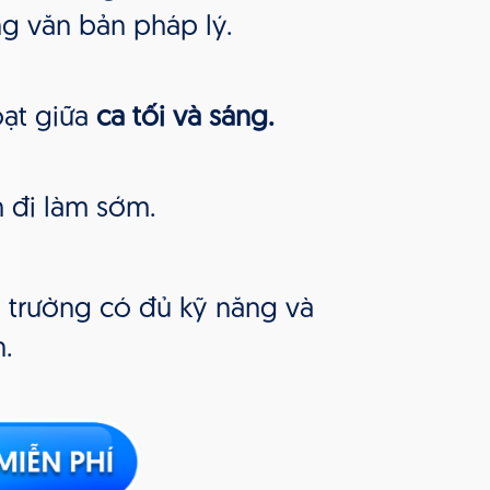
g văn bản pháp lý.
oạt giữa
ca tối và sáng.
 đi làm sớm.
 trường có đủ kỹ năng và
n.