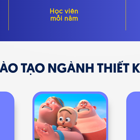
Học viên
mỗi năm
ÀO TẠO NGÀNH THIẾT K